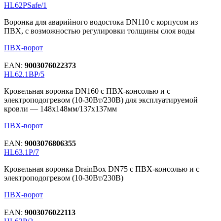
HL62PSafe/1
Воронка для аварийного водостока DN110 с корпусом из
ПВХ, с возможностью регулировки толщины слоя воды
ПВХ-ворот
EAN:
9003076022373
HL62.1BP/5
Кровельная воронка DN160 с ПВХ-консолью и с
электроподогревом (10-30Вт/230В) для эксплуатируемой
кровли — 148х148мм/137х137мм
ПВХ-ворот
EAN:
9003076806355
HL63.1P/7
Кровельная воронка DrainBox DN75 с ПВХ-консолью и с
электроподогревом (10-30Вт/230В)
ПВХ-ворот
EAN:
9003076022113