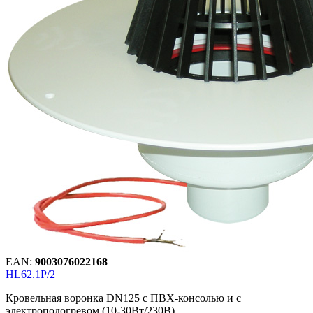
EAN:
9003076022168
HL62.1P/2
Кровельная воронка DN125 с ПВХ-консолью и с
электроподогревом (10-30Вт/230В)