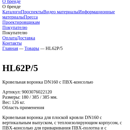
О бренде
О бренде
Каталоги
Проспекты
Видео материалы
Информационные
материалы
Пресса
Проектировщикам
Покупателю
Покупателю
Оплата
Доставка
Контакты
Главная
—
Товары
—
HL62P/5
HL62P/5
Кровельная воронка DN160 с ПВХ-консолью
Артикул:
9003076022120
Размеры:
180
/
385
/
385
мм.
Вес:
126
кг.
Область применения
Кровельная воронка для плоской кровли DN160 с
вертикальным выпуском, с теплоизолирующим корпусом, с
ПВХ-консолью для приваривания ПВХ-полотна и с