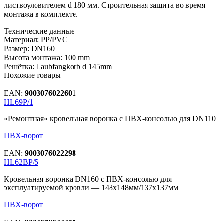
листвоуловителем d 180 мм. Строительная защита во время
монтажа в комплекте.
Технические данные
Материал
:
PP/PVC
Размер
:
DN160
Высота монтажа
:
100 mm
Решётка
:
Laubfangkorb d 145mm
Похожие товары
EAN:
9003076022601
HL69P/1
«Ремонтная» кровельная воронка с ПВХ-консолью для DN110
ПВХ-ворот
EAN:
9003076022298
HL62BP/5
Кровельная воронка DN160 с ПВХ-консолью для
эксплуатируемой кровли — 148х148мм/137х137мм
ПВХ-ворот